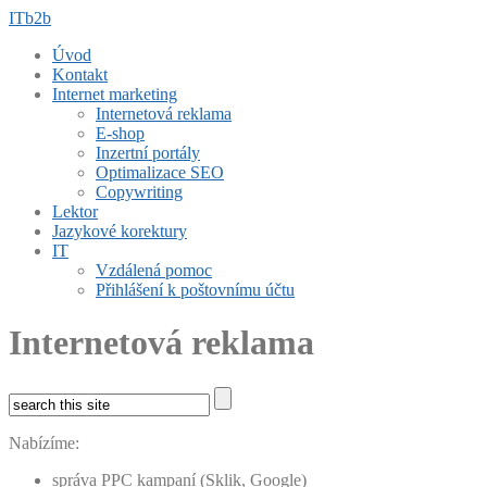
ITb2b
Úvod
Kontakt
Internet marketing
Internetová reklama
E-shop
Inzertní portály
Optimalizace SEO
Copywriting
Lektor
Jazykové korektury
IT
Vzdálená pomoc
Přihlášení k poštovnímu účtu
Internetová reklama
Nabízíme:
správa PPC kampaní (Sklik, Google)