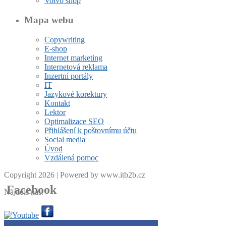
Volvo shop
Mapa webu
Copywriting
E-shop
Internet marketing
Internetová reklama
Inzertní portály
IT
Jazykové korektury
Kontakt
Lektor
Optimalizace SEO
Přihlášení k poštovnímu účtu
Social media
Úvod
Vzdálená pomoc
Copyright 2026 | Powered by www.itb2b.cz
Facebook
Najdete nás:
Get the Facebook Likebox Slider Pro for WordPress